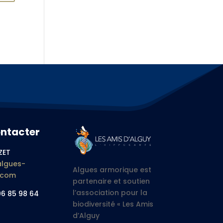
ntacter
ZET
lgues-
Algues armorique est
.com
partenaire et soutien
l’association pour la
06 85 98 64
biodiversité « Les Amis
d’Alguy