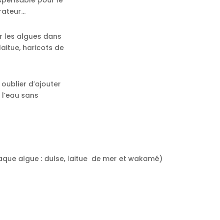
dispensable pour le
érateur…
er les algues dans
 laitue, haricots de
 oublier d’ajouter
 l’eau sans
aque algue : dulse, laitue de mer et wakamé)