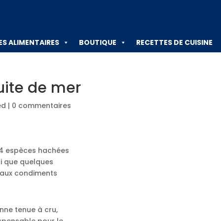
ES ALIMENTAIRES
BOUTIQUE
RECETTES DE CUISINE
ruite de mer
ed
|
0 commentaires
à 4 espèces hachées
nsi que quelques
n aux condiments
nne tenue à cru,