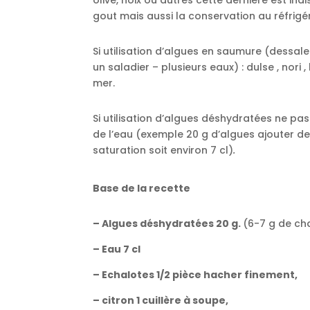
olive, noix ou autres cette dernière est in
gout mais aussi la conservation au réfrig
Si utilisation d’algues en saumure (dessal
un saladier – plusieurs eaux) : dulse , nori ,
mer.
Si utilisation d’algues déshydratées ne pas
de l’eau (exemple 20 g d’algues ajouter de
saturation soit environ 7 cl)
.
Base de la recette
– Algues déshydratées 20 g.
(6-7 g de ch
– Eau 7 cl
– Echalotes 1/2 pièce hacher finement,
– citron 1 cuillère à soupe,