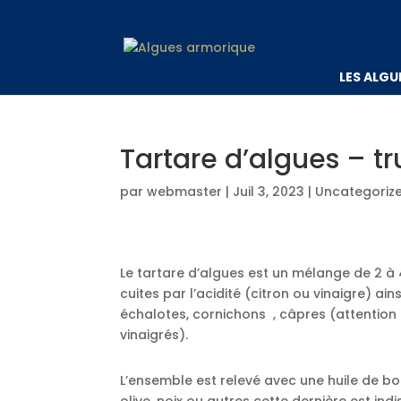
LES ALGU
Tartare d’algues – t
par
webmaster
|
Juil 3, 2023
|
Uncategoriz
Le tartare d’algues est un mélange de 2 
cuites par l’acidité (citron ou vinaigre) ai
échalotes, cornichons , câpres (attentio
vinaigrés).
L’ensemble est relevé avec une huile de bo