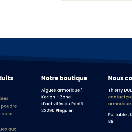
duits
Notre boutique
Nous co
Algues armorique 1
Thierry DUI
Kerlan – Zone
contact@a
tées
d’activités du Ponlô
armorique
n poudre
22290 Pléguien
à base
Portable : 
89
ues aux