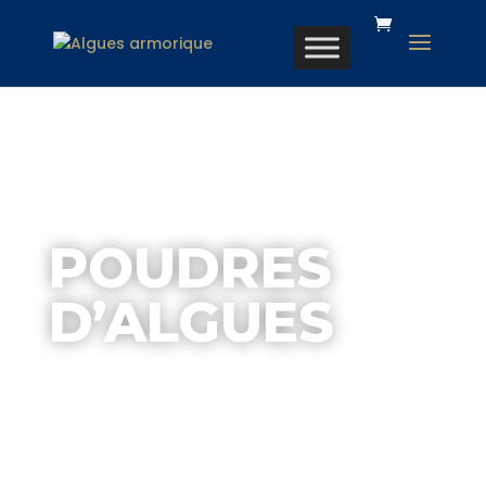
POUDRES
D’ALGUES