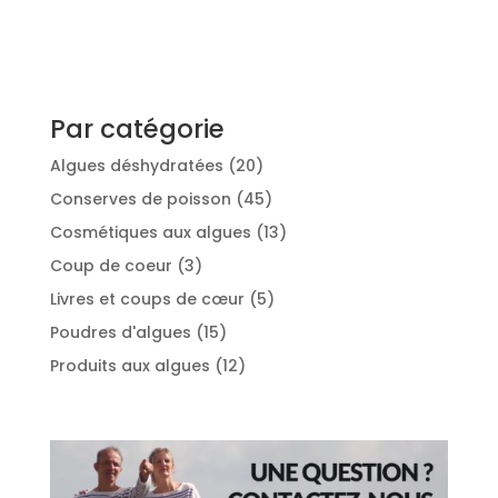
Par catégorie
20
Algues déshydratées
20
produits
45
Conserves de poisson
45
produits
13
Cosmétiques aux algues
13
produits
3
Coup de coeur
3
produits
5
Livres et coups de cœur
5
produits
15
Poudres d'algues
15
produits
12
Produits aux algues
12
produits