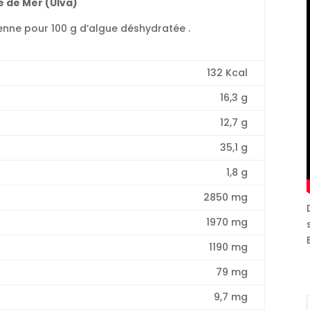
e de Mer (Ulva)
enne pour 100 g d’algue déshydratée .
132 Kcal
16,3 g
12,7 g
35,1 g
1,8 g
2850 mg
1970 mg
1190 mg
79 mg
9,7 mg