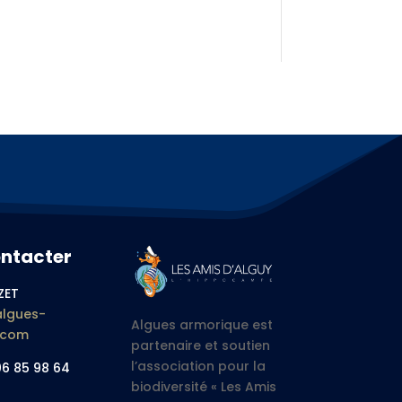
ntacter
ZET
lgues-
Algues armorique est
.com
partenaire et soutien
l’association pour la
06 85 98 64
biodiversité « Les Amis