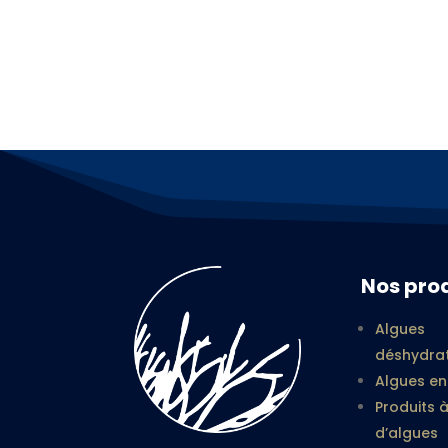
Nos pro
Algues
déshydra
Algues e
Produits 
d’algues