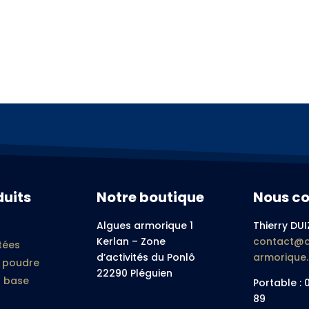
duits
Notre boutique
Nous co
Algues armorique 1
Thierry DUI
Kerlan – Zone
contact@a
tées
d’activités du Ponlô
armorique
n poudre
22290 Pléguien
à base
Portable : 
89