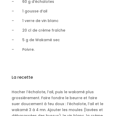
– 60 g d’échalotes
– 1 gousse d’ail
– 1 verre de vin blanc
– 20 cl de crème fraîche
– 5 g de Wakamé sec
– Poivre.
La recette
Hacher l’échalote, l’ail, puis le wakamé plus
grossièrement. Faire fondre le beurre et faire
suer doucement à feu doux : l’échalote, l’ail et le
wakamé 3 à 4 mn. Ajouter les moules (lavées et
débarassées des byssus), le vin blanc, la crème.