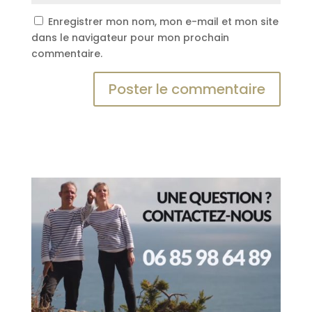
Enregistrer mon nom, mon e-mail et mon site
dans le navigateur pour mon prochain
commentaire.
A
l
t
e
r
n
a
t
i
v
e
: