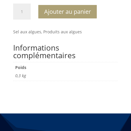
quantité
A
Ajouter au panier
de
l
Sel
t
aux
e
Sel aux algues, Produits aux algues
algues
r
n
Informations
a
complémentaires
t
i
Poids
v
e
0,3 kg
: