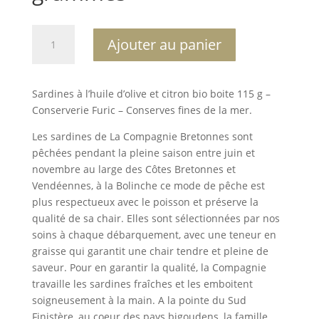
quantité
A
Ajouter au panier
de
l
Sardines
t
à
e
Sardines à l’huile d’olive et citron bio boite 115 g –
l'huile
r
Conserverie Furic – Conserves fines de la mer.
d'olive
n
et
a
Les sardines de La Compagnie Bretonnes sont
au
t
pêchées pendant la pleine saison entre juin et
citron
i
novembre au large des Côtes Bretonnes et
115
v
Vendéennes, à la Bolinche ce mode de pêche est
grammes
e
plus respectueux avec le poisson et préserve la
:
qualité de sa chair. Elles sont sélectionnées par nos
soins à chaque débarquement, avec une teneur en
graisse qui garantit une chair tendre et pleine de
saveur. Pour en garantir la qualité, la Compagnie
travaille les sardines fraîches et les emboitent
soigneusement à la main. A la pointe du Sud
Finistère, au coeur des pays bigoudens, la famille