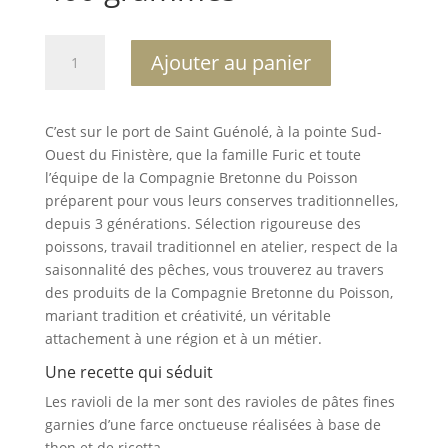
quantité
A
Ajouter au panier
de
l
Raviolis
t
de
e
C’est sur le port de Saint Guénolé, à la pointe Sud-
poissons
r
Ouest du Finistère, que la famille Furic et toute
au
n
l’équipe de la Compagnie Bretonne du Poisson
coulis
a
préparent pour vous leurs conserves traditionnelles,
de
t
depuis 3 générations. Sélection rigoureuse des
langoustines
i
poissons, travail traditionnel en atelier, respect de la
-
v
saisonnalité des pêches, vous trouverez au travers
400
e
des produits de la Compagnie Bretonne du Poisson,
grammes
:
mariant tradition et créativité, un véritable
attachement à une région et à un métier.
Une recette qui séduit
Les ravioli de la mer sont des ravioles de pâtes fines
garnies d’une farce onctueuse réalisées à base de
thon et de ricotta.