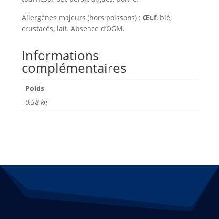
Allergènes majeurs (hors poissons) :
Œuf
, blé,
crustacés, lait. Absence d’OGM.
Informations
complémentaires
Poids
0,58 kg