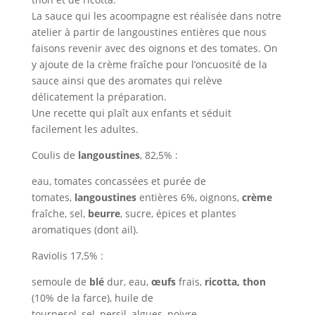
La sauce qui les acoompagne est réalisée dans notre
atelier à partir de langoustines entières que nous
faisons revenir avec des oignons et des tomates. On
y ajoute de la crème fraîche pour l’oncuosité de la
sauce ainsi que des aromates qui relève
délicatement la préparation.
Une recette qui plaît aux enfants et séduit
facilement les adultes.
Coulis de
langoustines
, 82,5% :
eau, tomates concassées et purée de
tomates,
langoustines
entières 6%, oignons,
crème
fraîche, sel,
beurre
, sucre, épices et plantes
aromatiques (dont ail).
Raviolis 17,5% :
semoule de
blé
dur, eau,
œufs
frais,
ricotta, thon
(10% de la farce), huile de
tournesol, sel, persil, algues, poivre.