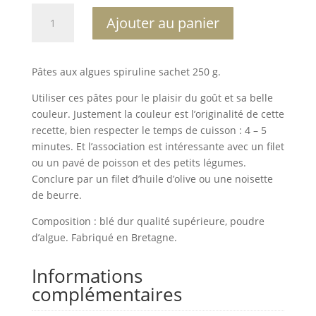
quantité
A
Ajouter au panier
de
l
Pâtes
t
aux
e
Pâtes aux algues spiruline sachet 250 g.
algues
r
spiruline
n
Utiliser ces pâtes pour le plaisir du goût et sa belle
250
a
couleur. Justement la couleur est l’originalité de cette
g
t
recette, bien respecter le temps de cuisson : 4 – 5
i
minutes. Et l’association est intéressante avec un filet
v
ou un pavé de poisson et des petits légumes.
e
Conclure par un filet d’huile d’olive ou une noisette
:
de beurre.
Composition : blé dur qualité supérieure, poudre
d’algue. Fabriqué en Bretagne.
Informations
complémentaires