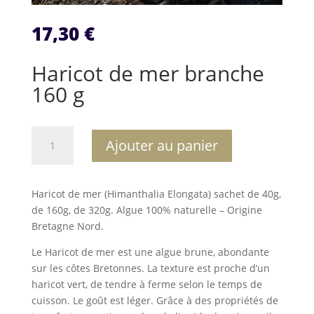
17,30
€
Haricot de mer branche
160 g
quantité
A
Ajouter au panier
de
l
Haricot
t
de
e
Haricot de mer (Himanthalia Elongata) sachet de 40g,
mer
r
de 160g, de 320g. Algue 100% naturelle – Origine
branche
n
Bretagne Nord.
160
a
g
t
Le Haricot de mer est une algue brune, abondante
i
sur les côtes Bretonnes. La texture est proche d’un
v
haricot vert, de tendre à ferme selon le temps de
e
cuisson. Le goût est léger. Grâce à des propriétés de
: