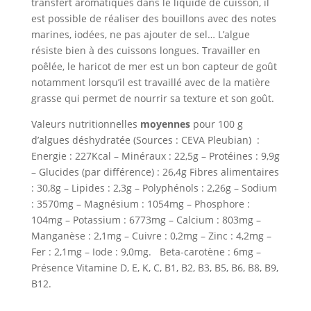
transfert aromatiques dans le liquide de cuisson, il
est possible de réaliser des bouillons avec des notes
marines, iodées, ne pas ajouter de sel… L’algue
résiste bien à des cuissons longues. Travailler en
poêlée, le haricot de mer est un bon capteur de goût
notamment lorsqu’il est travaillé avec de la matière
grasse qui permet de nourrir sa texture et son goût.
Valeurs nutritionnelles
moyennes
pour 100 g
d’algues déshydratée (Sources : CEVA Pleubian) :
Energie : 227Kcal – Minéraux : 22,5g – Protéines : 9,9g
– Glucides (par différence) : 26,4g Fibres alimentaires
: 30,8g – Lipides : 2,3g – Polyphénols : 2,26g – Sodium
: 3570mg – Magnésium : 1054mg – Phosphore :
104mg – Potassium : 6773mg – Calcium : 803mg –
Manganèse : 2,1mg – Cuivre : 0,2mg – Zinc : 4,2mg –
Fer : 2,1mg – Iode : 9,0mg. Beta-carotène : 6mg –
Présence Vitamine D, E, K, C, B1, B2, B3, B5, B6, B8, B9,
B12.