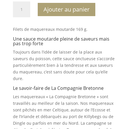
quantité
A
Ajouter au panier
de
l
Filets
t
maquereaux
e
Filets de maquereaux moutarde 169 g.
moutarde
r
169
n
Une sauce moutarde pleine de saveurs mais
pas trop forte
gr
a
t
Toujours dans l’idée de laisser de la place aux
i
saveurs du poisson, cette sauce onctueuse s’accorde
v
particulièrement bien à la tendresse et aux saveurs
e
du maquereau, c’est sans doute pour cela qu’elle
:
dure.
Le savoir-faire de La Compagnie Bretonne
Les maquereaux « La Compagnie Bretonne » sont
travaillés au meilleur de la saison. Nos maquereaux
sont pêchés en mer Celtique, autour de l’Ecosse et
de l’Irlande et débarqués au port de Killybegs ou de
Dingle ou parfois en mer du Nord. La campagne se