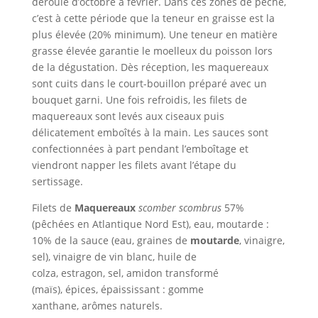
déroule d’octobre à février. Dans ces zones de pêche,
c’est à cette période que la teneur en graisse est la
plus élevée (20% minimum). Une teneur en matière
grasse élevée garantie le moelleux du poisson lors
de la dégustation. Dès réception, les maquereaux
sont cuits dans le court-bouillon préparé avec un
bouquet garni. Une fois refroidis, les filets de
maquereaux sont levés aux ciseaux puis
délicatement emboîtés à la main. Les sauces sont
confectionnées à part pendant l’emboîtage et
viendront napper les filets avant l’étape du
sertissage.
Filets de
Maquereaux
scomber scombrus
57%
(pêchées en Atlantique Nord Est), eau, moutarde :
10% de la sauce (eau, graines de
moutarde
, vinaigre,
sel), vinaigre de vin blanc, huile de
colza, estragon, sel, amidon transformé
(maïs), épices, épaississant : gomme
xanthane, arômes naturels.