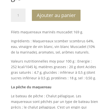
quantité
A
Ajouter au panier
de
l
Filets
t
maquereaux
e
Filets maquereaux marinés muscadet 169 g.
marinés
r
muscadet
n
Ingrédients : Maquereaux scomber scombrus 64%,
169
a
eau, vinaigre de vin blanc, vin blanc Muscadet (10%
grs
t
de la marinade), aromates, sel, arômes naturels.
i
Valeurs nutritionnelles moy pour 100 g : Energie :
v
252 kcal/1045 kj, matières grasses : 20 g dont Acides
e
gras saturés : 4,7 g, glucides : inférieur à 0,5 g (dont
:
sucres inférieur à 0,5 g), protéines : 18 g, sel : 0,50 g.
La pêche du maquereau
Le bateau de pêche : Chalut pélagique. Les
maquereaux sont pêchés par un type de bateau bien
prècis ; le chalut pélagique. C’est un engin qui