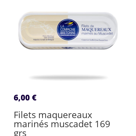
6,00
€
Filets maquereaux
marinés muscadet 169
grs