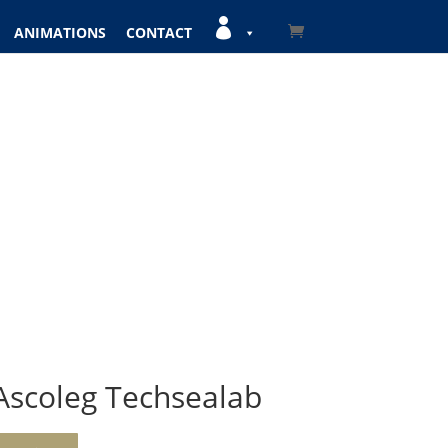

ANIMATIONS
CONTACT
 Ascoleg Techsealab
A