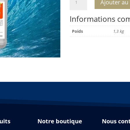
Ajouter au
de
Engrais
Informations co
jardin
Ascoleg
Techsealab
Poids
1,3 kg
uits
Notre boutique
Nous con