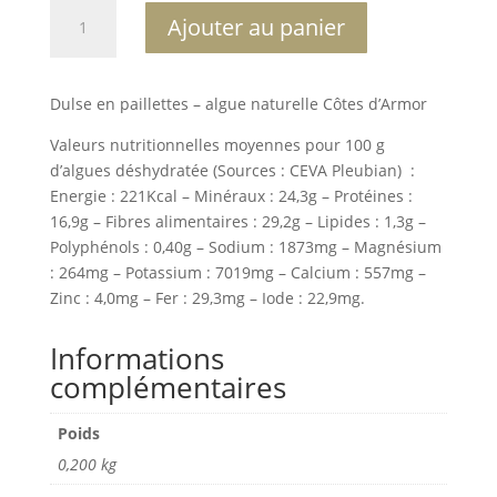
quantité
A
Ajouter au panier
de
l
Dulse
t
en
e
Dulse en paillettes – algue naturelle Côtes d’Armor
paillettes
r
160
n
Valeurs nutritionnelles moyennes pour 100 g
g
a
d’algues déshydratée (Sources : CEVA Pleubian) :
t
Energie : 221Kcal – Minéraux : 24,3g – Protéines :
i
16,9g – Fibres alimentaires : 29,2g – Lipides : 1,3g –
v
Polyphénols : 0,40g – Sodium : 1873mg – Magnésium
e
: 264mg – Potassium : 7019mg – Calcium : 557mg –
:
Zinc : 4,0mg – Fer : 29,3mg – Iode : 22,9mg.
Informations
complémentaires
Poids
0,200 kg