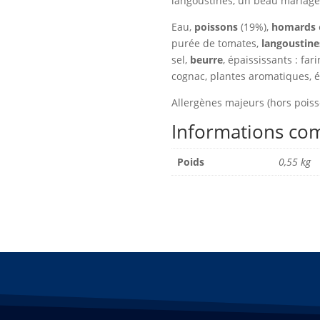
langoustines, un beau mariage
Eau,
poissons
(19%),
homards
purée de tomates,
langoustine
sel,
beurre
, épaississants : far
cognac, plantes aromatiques, é
Allergènes majeurs (hors poiss
Informations co
Poids
0,55 kg