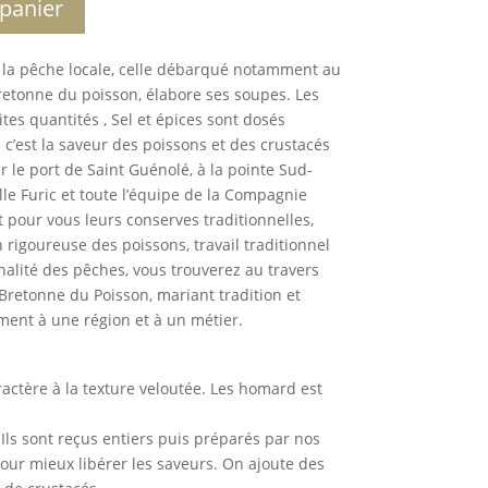
 panier
l
t
e
e la pêche locale, celle débarqué notamment au
r
retonne du poisson, élabore ses soupes. Les
n
tes quantités , Sel et épices sont dosés
a
’est la saveur des poissons et des crustacés
t
ur le port de Saint Guénolé, à la pointe Sud-
i
lle Furic et toute l’équipe de la Compagnie
v
pour vous leurs conserves traditionnelles,
e
 rigoureuse des poissons, travail traditionnel
:
nnalité des pêches, vous trouverez au travers
retonne du Poisson, mariant tradition et
ement à une région et à un métier.
actère à la texture veloutée. Les homard est
Ils sont reçus entiers puis préparés par nos
pour mieux libérer les saveurs. On ajoute des