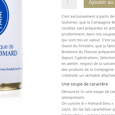
Ajouter au
de
Bisque
de
C’est exclusivement à partir d
homard
Guilvinec, que la Compagnie B
-
recettes sont préparées en peti
404
prudemment, dans nos soupes c
grammes
qui sont mis en valeur. C’est s
Ouest du Finistère, que la fami
Bretonne du Poisson préparent 
depuis 3 générations. Sélection
en atelier, respect de la saiso
des produits de la Compagnie B
créativité, un véritable attach
Une soupe de caractère
Découvrez ici une soupe de car
omniprésent.
On cuisine le « homard bleu ». 
soins. On les fait caraméliser 