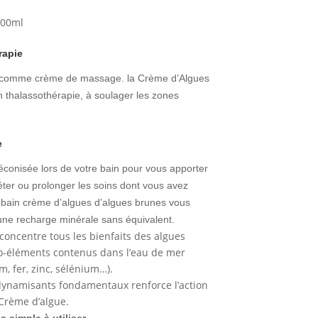
500ml
rapie
gine comme crème de massage. la Crème d’Algues
en thalassothérapie, à soulager les zones
e
préconisée lors de votre bain pour vous apporter
éter ou prolonger les soins dont vous avez
e bain crème d’algues d’algues brunes vous
 une recharge minérale sans équivalent.
 concentre tous les bienfaits des algues
go-éléments contenus dans l’eau de mer
, fer, zinc, sélénium…).
 dynamisants fondamentaux renforce l’action
 Crème d’algue.
s simple à utiliser