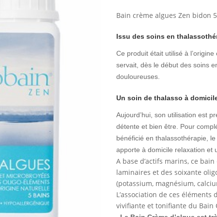
Bain crème algues Zen bidon 
Issu des soins en thalassothé
Ce produit était utilisé à l’ori
servait, dès le début des soins 
douloureuses.
Un soin de thalasso à domicil
Aujourd’hui, son utilisation est 
détente et bien être. Pour compl
bénéficié en thalassothérapie, l
apporte à domicile relaxation et
A base d’actifs marins, ce bain
laminaires et des soixante oli
(potassium, magnésium, calcium
L’association de ces éléments
vivifiante et tonifiante du Bain
Le Bain Crème d’algue est trè