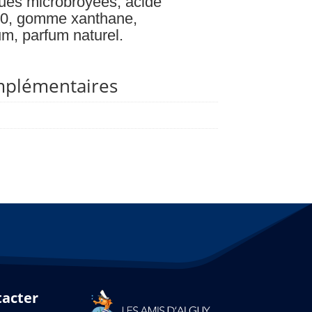
gues microbroyées, acide
010, gomme xanthane,
um, parfum naturel.
mplémentaires
tacter